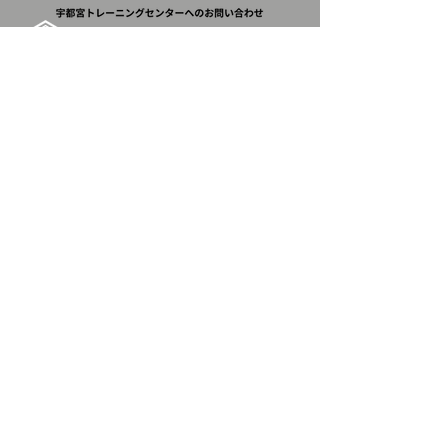
​対応エリア
宇都宮市、足利市、栃木市、佐野市、鹿沼市、日光市、小山市、真
岡市、大田原市、矢板市、那須塩原市、さくら市、那須烏山市、下
野市、河内郡上三川町、芳賀郡益子町、茂木町、市貝町、芳賀町、
下都賀郡壬生町、野木町、塩谷郡塩谷町、高根沢町、那須郡那須
町、那珂川町
〒320-0004 栃木県宇都宮市長岡町384-4
〒320-0004 栃木県宇都宮市長岡町385