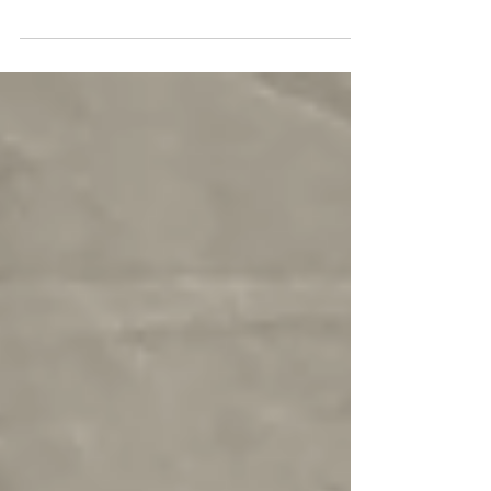
8月26・27・28日開催の技能講習に向けて講師
研修を実施致しました(^^ゞ 現場で活躍している
スタッフが講師を担当していることから、長い経
験の中でのヒヤリハット事例などの情報共有もあ
りました。 改めて、クレーン等の安全操作の重要
性を感じました⚠️💡 ご予約まだ少し空きがあり受
付可能です。お待ちしております。<m(__)m>