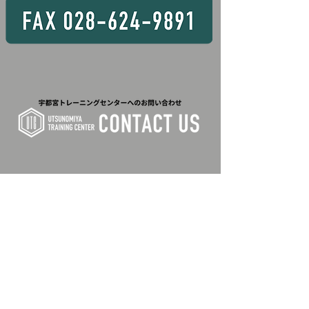
​対応エリア
宇都宮市、足利市、栃木市、佐野市、鹿沼市、日光市、小山市、真
岡市、大田原市、矢板市、那須塩原市、さくら市、那須烏山市、下
野市、河内郡上三川町、芳賀郡益子町、茂木町、市貝町、芳賀町、
下都賀郡壬生町、野木町、塩谷郡塩谷町、高根沢町、那須郡那須
町、那珂川町