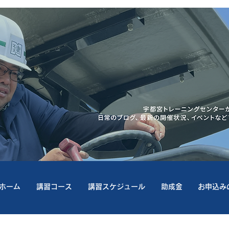
ホーム
講習コース
講習スケジュール
助成金
お申込み