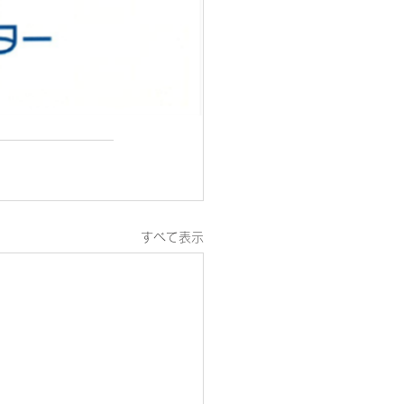
すべて表示