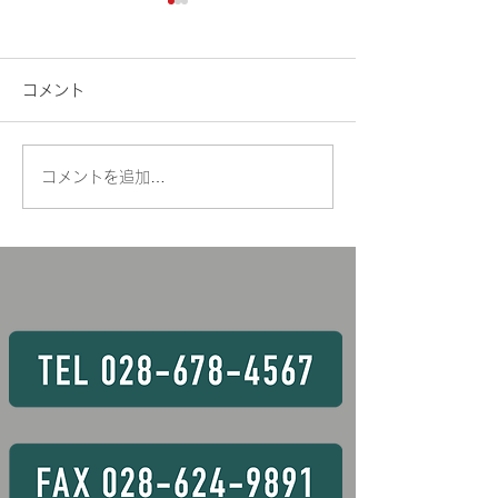
🍉車両系(整地
定
コメント
暑い日が続きますね
は、臨時開催のお
します。 車両系
コメントを追加…
🏗️玉掛け技能講習の様子
（整地）運転技能講
3，4，7，8，9
6日間 〇資格条件
は、2日間もしく
取得できるコース
す。 💡玉掛け
月28 ～ 30日
あいています！！ 
動式クレーン 8 
28日 16Hコー
常より短いコース
条件あります