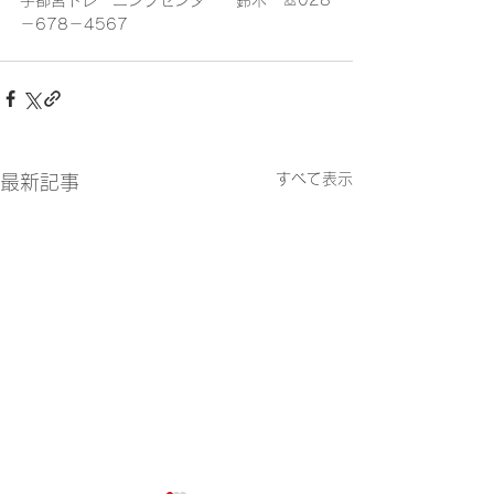
宇都宮トレーニングセンター　鈴木　☏028
－678－4567
すべて表示
最新記事