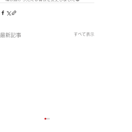
すべて表示
最新記事
🍉車両系(整地