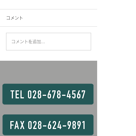
🍉車両系(整地
定
コメント
暑い日が続きますね
は、臨時開催のお
します。 車両系
コメントを追加…
🏗️玉掛け技能講習の様子
（整地）運転技能講
3，4，7，8，9
6日間 〇資格条件
は、2日間もしく
取得できるコース
す。 💡玉掛け
月28 ～ 30日
あいています！！ 
動式クレーン 8 
28日 16Hコー
常より短いコース
条件あります