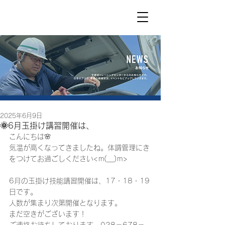
2025年6月9日
🌞6月玉掛け講習開催は、
こんにちは🌸
気温が高くなってきましたね。体調管理にき
をつけてお過ごしください<m(__)m>
6月の玉掛け技能講習開催は、17・18・19
日です。
人数が集まり次第開催となります。
まだ空きがございます！