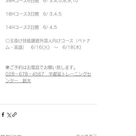
38Hコース6日間　6/ 3,4,5,8,9,10
18Hコース3日間　6/ 3,4,5
14Hコース2日間　6/ 4,5
〇玉掛け技能講習外国人向けコース（ベトナ
ム・英語）　6/16(火)　～　6/18(木)
🌸ご予約はお電話でお願い致します。
028－678－4567　宇都宮トレーニングセ
ンター　鈴木