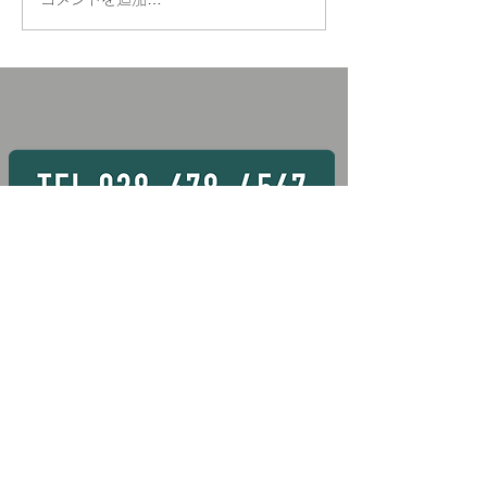
🏗️玉掛け技能講習の様子
（整地）運転技能講
3，4，7，8，9
6日間 〇資格条件
は、2日間もしく
取得できるコース
す。 💡玉掛け
月28 ～ 30日
あいています！！ 
動式クレーン 8 
28日 16Hコー
常より短いコース
条件あります