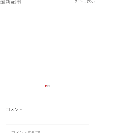
すべて表示
最新記事
🍉車両系(整地
定
コメント
暑い日が続きますね
は、臨時開催のお
します。 車両系
コメントを追加…