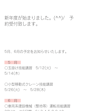
新年度が始まりました。(^^)/　予
約受付致します。
5月、6月の予定をお知らせいたします。
　5　月　
〇玉掛け技能講習　5/12(火)　～　
5/14(木）
〇小型移動式クレーン技能講習　
5/26(火)　～　5/28(木)
　6　月　
〇車両系建設機械（整地等）運転技能講習　