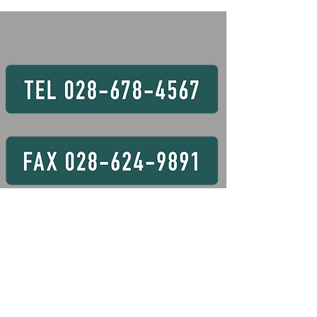
6日間 〇資格条件
は、2日間もしく
取得できるコース
す。 💡玉掛け
月28 ～ 30日
あいています！！ 
動式クレーン 8 
28日 16Hコー
常より短いコース
条件あります