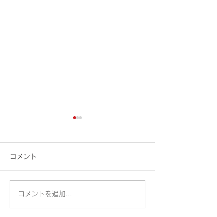
🍉車両系(整地
定
コメント
暑い日が続きますね
は、臨時開催のお
します。 車両系
コメントを追加…
🏗️玉掛け技能講習の様子
（整地）運転技能講
3，4，7，8，9