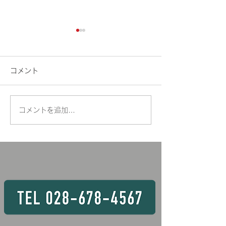
🍉車両系(整地
定
コメント
暑い日が続きますね
は、臨時開催のお
します。 車両系
コメントを追加…
🏗️玉掛け技能講習の様子
（整地）運転技能講
3，4，7，8，9
6日間 〇資格条件
は、2日間もしく
取得できるコース
す。 💡玉掛け
月28 ～ 30日
あいています！！ 
動式クレーン 8 