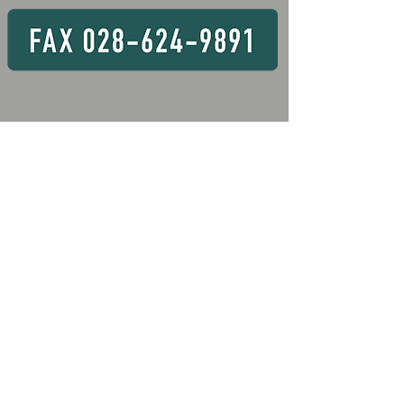
28日 16Hコー
常より短いコース
条件あります
​対応エリア
宇都宮市、足利市、栃木市、佐野市、鹿沼市、日光市、小山市、真
岡市、大田原市、矢板市、那須塩原市、さくら市、那須烏山市、下
野市、河内郡上三川町、芳賀郡益子町、茂木町、市貝町、芳賀町、
下都賀郡壬生町、野木町、塩谷郡塩谷町、高根沢町、那須郡那須
町、那珂川町